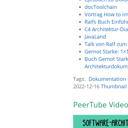
docToolchain
Vortrag How to im
Ralfs Buch Einfüh
C4 Architektur-Di
JavaLand
Talk von Ralf zu
Gernot Starke: 1×
Buch Gernot Starke
Architekturdokum
Tags:
Dokumentation
2022-12-16
Thumbnail
PeerTube Video 