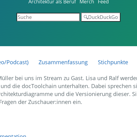
Architektur als Beruf
Merch
Feed
🔍DuckDuckGo
eo/Podcast)
Zusammenfassung
Stichpunkte
 Müller bei uns im Stream zu Gast. Lisa und Ralf werde
und die docToolchain unterhalten. Dabei sprechen si
rchitekturdiagramme und die Versionierung dieser. S
 Fragen der Zuschauer:innen ein.
umentation