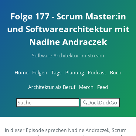
Folge 177 - Scrum Master:in
und Softwarearchitektur mit
Nadine Andraczek
Software Architektur im Stream
Home
Folgen
Tags
Planung
Podcast
Buch
Architektur als Beruf
Merch
Feed
🔍DuckDuckGo
In dieser Episode sprechen Nadine Andraczek, Scrum