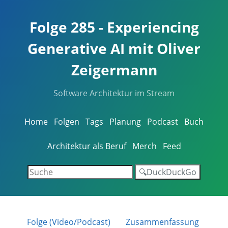
Folge 285 - Experiencing
Generative AI mit Oliver
Zeigermann
Software Architektur im Stream
Home
Folgen
Tags
Planung
Podcast
Buch
Architektur als Beruf
Merch
Feed
🔍DuckDuckGo
Folge (Video/Podcast)
Zusammenfassung