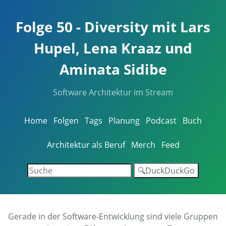
Folge 50 - Diversity mit Lars
Hupel, Lena Kraaz und
Aminata Sidibe
Software Architektur im Stream
Home
Folgen
Tags
Planung
Podcast
Buch
Architektur als Beruf
Merch
Feed
🔍DuckDuckGo
Gerade in der Software-Entwicklung sind viele Gruppen