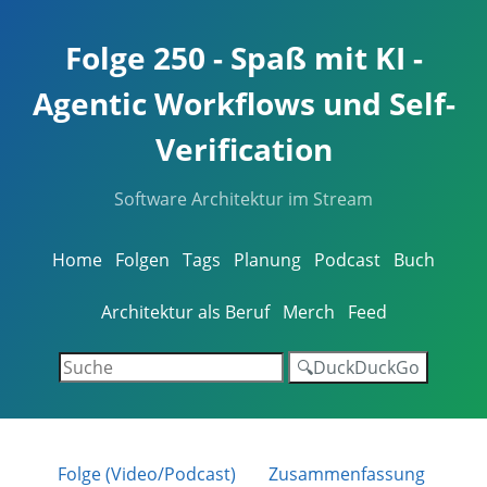
Folge 250 - Spaß mit KI -
Agentic Workflows und Self-
Verification
Software Architektur im Stream
Home
Folgen
Tags
Planung
Podcast
Buch
Architektur als Beruf
Merch
Feed
🔍DuckDuckGo
Folge (Video/Podcast)
Zusammenfassung