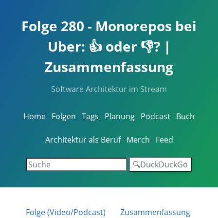
Folge 280 - Monorepos bei
Uber: 👍 oder 👎? |
Zusammenfassung
Software Architektur im Stream
Home
Folgen
Tags
Planung
Podcast
Buch
Architektur als Beruf
Merch
Feed
🔍DuckDuckGo
Folge (Video/Podcast)
Zusammenfassung