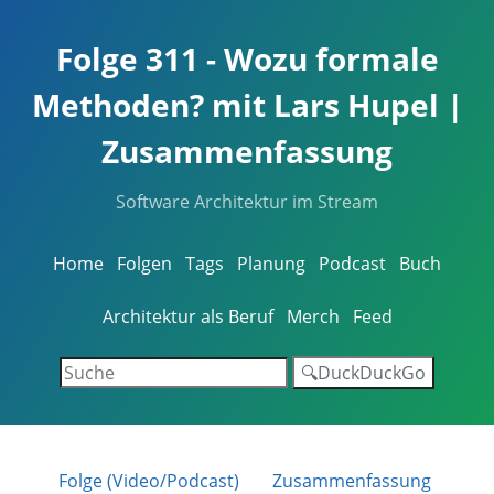
Folge 311 - Wozu formale
Methoden? mit Lars Hupel |
Zusammenfassung
Software Architektur im Stream
Home
Folgen
Tags
Planung
Podcast
Buch
Architektur als Beruf
Merch
Feed
🔍DuckDuckGo
Folge (Video/Podcast)
Zusammenfassung